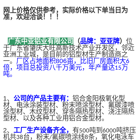
网上价格仅供参考，实际价格以下单当日为
准，欢迎洽谈！！！
广东中亚铝业有限公司
（
品牌：亚亚牌
）
位
于广东省肇庆大旺高新技术产业开发区，邻近
亚洲工业城，是目前的铝型材生产制造商之
一。
厂区占地面积
806
亩，比旧厂房面积大
6
倍，项目总投资八千万美元，年产量达
万
15
吨。
1、
公司的产品主要有：
铝合金阳极氧化型
材、电泳涂装型材、粉末喷涂型材、氟碳漆喷
涂型材、木纹型材、穿条隔热型材、浇注隔热
型材、以及各种工业用铝合金型材。
2、
工厂生产设备齐全，
有
吨到
吨挤压
500
6000
机共
台，粉末
氟碳喷涂线
条，氧化电泳车
38
/
8