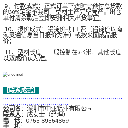
9
、付款成式：正式订单下达时需预付总货款
的
定金予我司，型材生产完毕凭产品出仓
30%
单付清余款后立即安排相关出货事宜。
10
、报价成式：铝锭价
加工费（铝锭价以南
+
海灵通信息当日报价为准）或按来图成品报
价；
11
、型材长度：一般控制在
米，其他长度
3-6
以双成确认为准。
【联系成式】
……………………………………………………
……………………………
公司名
：深圳市中亚铝业有限公司
联系人
：成女士（经理）
电
话
：0755 89554859
手
机
：