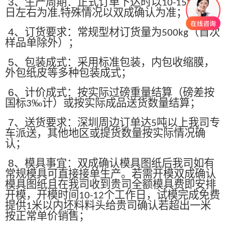
3
、生产周期：正式订单下达时以
个工作
10-15
日左右为准
特殊情况以双成确认为准；
,
4
、订货要求：常规型材订货量为
（首次
500kg
样品单除外）；
5
、包装成式：采用标准包装，内包收缩膜，
外包纸皮等多种包装成式；
6
、计价成式：按实际过磅重量结算（磅差按
国标
‰计）或按实际成品送货数量结算；
3
7
、送货要求：深圳周边订单达
吨以上我司专
5
车派送，其他地区或提货数量按实际情况确
认；
8
、模具事宜：双成确认模具图纸后我司如有
常规模具可直接接单生产。若需开模双成确认
模具图纸且在我司收到贵司全额模具费即安排
开模，开模时间
个工作日，试模完成免费
10-12
提供
米以内坯料料头给贵司确认若超出一米
1
按正常单价销售；