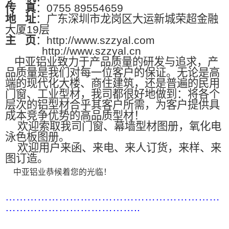
传
真
：0755 89554659
地
址
：广东深圳市龙岗区大运新城荣超金融
大厦19层
主
页
：http://www.szzyal.com
http://www.szzyal.cn
中亚铝业致力于产品质量的研发与追求，产
品质量是我们对每一位客户的保证。无论是高
端的现代化大楼、商住建筑，还是普遍的民用
门窗、工业型材，我司都很好地做到：将各个
层次的铝型材合乎其客户所需，为客户提供具
成本竞争优势的高品质型材！
欢迎索取我司门窗、幕墙型材图册，氧化电
泳色板图册。
欢迎用户来函、来电、来人订货，来样、来
图订造。
中亚铝业恭候着您的光临！
……………………………………………………
………………………………..