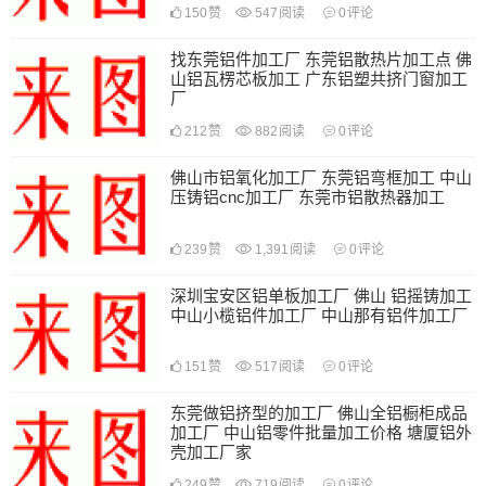
150
赞
547
阅读
0
评论
找东莞铝件加工厂 东莞铝散热片加工点 佛
山铝瓦楞芯板加工 广东铝塑共挤门窗加工
厂
212
赞
882
阅读
0
评论
佛山市铝氧化加工厂 东莞铝弯框加工 中山
压铸铝cnc加工厂 东莞市铝散热器加工
239
赞
1,391
阅读
0
评论
深圳宝安区铝单板加工厂 佛山 铝摇铸加工
中山小榄铝件加工厂 中山那有铝件加工厂
151
赞
517
阅读
0
评论
东莞做铝挤型的加工厂 佛山全铝橱柜成品
加工厂 中山铝零件批量加工价格 塘厦铝外
壳加工厂家
249
赞
719
阅读
0
评论