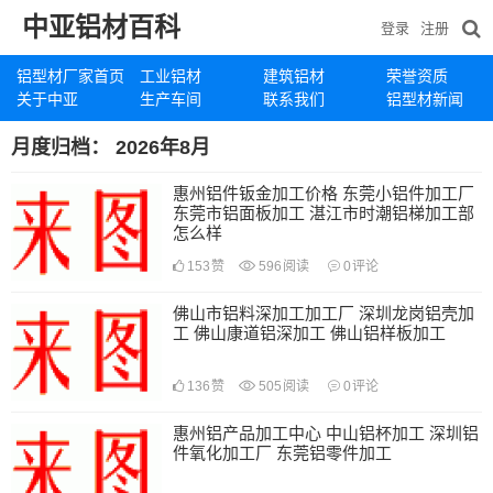
中亚铝材百科
登录
注册
铝型材厂家首页
工业铝材
建筑铝材
荣誉资质
关于中亚
生产车间
联系我们
铝型材新闻
月度归档：
2026年8月
惠州铝件钣金加工价格 东莞小铝件加工厂
东莞市铝面板加工 湛江市时潮铝梯加工部
怎么样
153
赞
596
阅读
0
评论
佛山市铝料深加工加工厂 深圳龙岗铝壳加
工 佛山康道铝深加工 佛山铝样板加工
136
赞
505
阅读
0
评论
惠州铝产品加工中心 中山铝杯加工 深圳铝
件氧化加工厂 东莞铝零件加工