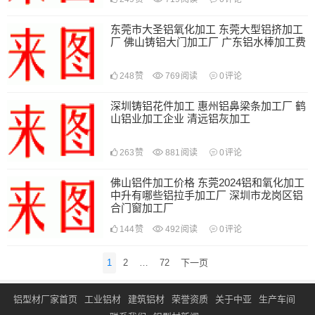
东莞市大圣铝氧化加工 东莞大型铝挤加工
厂 佛山铸铝大门加工厂 广东铝水棒加工费
248
赞
769
阅读
0
评论
深圳铸铝花件加工 惠州铝鼻梁条加工厂 鹤
山铝业加工企业 清远铝灰加工
263
赞
881
阅读
0
评论
佛山铝件加工价格 东莞2024铝和氧化加工
中升有哪些铝拉手加工厂 深圳市龙岗区铝
合门窗加工厂
144
赞
492
阅读
0
评论
文
1
2
…
72
下一页
章
导
铝型材厂家首页
工业铝材
建筑铝材
荣誉资质
关于中亚
生产车间
航