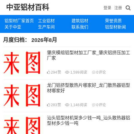
中亚铝材百科
登录
注册
铝型材厂家首页
工业铝材
建筑铝材
荣誉资质
关于中亚
生产车间
联系我们
铝型材新闻
月度归档：
2026年8月
肇庆模组铝型材加工厂家_肇庆铝挤压加工
厂家
294
赞
1,599
阅读
0
评论
龙门铝挤型散热片哪家好_龙门散热器铝型
材哪家好
283
赞
1,146
阅读
0
评论
汕头铝型材机架多少钱一吨_汕头散热器铝
型材多少钱一吨