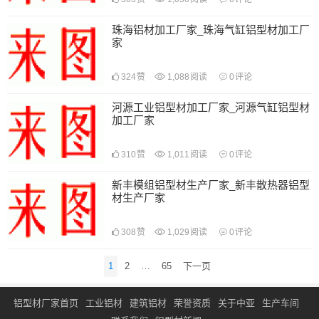
珠海铝材加工厂家_珠海气缸铝型材加工厂
家
324
赞
1,088
阅读
0
评论
河源工业铝型材加工厂家_河源气缸铝型材
加工厂家
310
赞
1,011
阅读
0
评论
新丰模组铝型材生产厂家_新丰散热器铝型
材生产厂家
308
赞
1,029
阅读
0
评论
文
1
2
…
65
下一页
章
导
铝型材厂家首页
工业铝材
建筑铝材
荣誉资质
关于中亚
生产车间
航