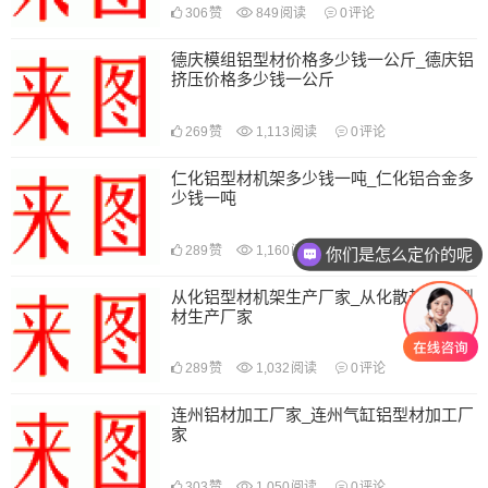
306
赞
849
阅读
0
评论
德庆模组铝型材价格多少钱一公斤_德庆铝
挤压价格多少钱一公斤
269
赞
1,113
阅读
0
评论
仁化铝型材机架多少钱一吨_仁化铝合金多
少钱一吨
289
赞
1,160
阅读
0
评论
你们是怎么定价的呢
从化铝型材机架生产厂家_从化散热器铝型
材生产厂家
289
赞
1,032
阅读
0
评论
连州铝材加工厂家_连州气缸铝型材加工厂
家
303
赞
1,050
阅读
0
评论