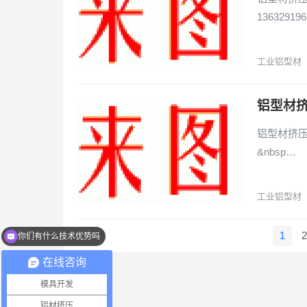
136329196
工业铝型材
铝型材挤
铝型材挤压有
&nbsp…
工业铝型材
文
1
2
你们有什么技术优势吗
章
在线咨询
导
航
模具开发
铝材挤压