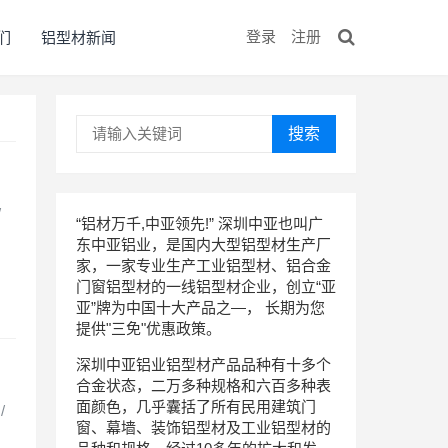
登录
注册
们
铝型材新闻
搜索
/
“铝材万千,中亚领先!” 深圳中亚也叫广
东中亚铝业，是国内大型铝型材生产厂
家，一家专业生产工业铝型材、铝合金
门窗铝型材的一线铝型材企业，创立“亚
亚”牌为中国十大产品之—， 长期为您
提供"三免"优惠政策。
深圳中亚铝业铝型材产品品种有十多个
合金状态，二万多种规格和六百多种表
面颜色，几乎囊括了所有民用建筑门
 /
窗、幕墙、装饰铝型材及工业铝型材的