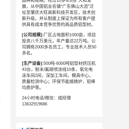
品种和规格。经过10多年的扩大和发
展，从中国铝业名镇“广东佛山大沥”迁
址至肇庆大旺高新科技开发区，技术创
新升级，并从制度上保证为所有客户提
供具有成本竞争优势的高品质铝型材。
[公司规模]:
厂区占地面积1000亩，项目
投资八千万美元，年产量达22万吨。公
司拥有2000多名员工，专业技术人员50
多名。
[生产设备]:
500吨-6000吨铝型材挤压机
43台，粉末/氟碳喷涂线10条，氧化电
泳车间2间，深加工车间，模具中心，
质量检测中心；环保节能熔铸炉，铝棒
均质炉等。
24小时电话/微信：成经理
/
13632919686