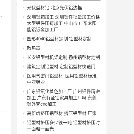
光伏型材铝 北京光伏铝边框
…
深圳铝箱加工 深圳铝件批量加工价格
大型铝件压铸加工 中山市 广东太阳
能铝钣金加工厂
圆形4040铝型材定制 铝型材定制
散热器
长安铝型材机架定制 扬州铝型材定制
建筑定制铝型材 定制铝型材快速门
/
医用气密门铝型材_医用铝型材标准_
中亚铝业
广东铝氧化着色加工厂 广州铝件精密
加工 广东有全铝家具加工厂吗 东莞
铝外壳cnc加工
高倍齿挤压铝型材 挤压铝型材.厂家
铝型材挤压多少钱一吨 铝型材挤压时
一面粗一面光