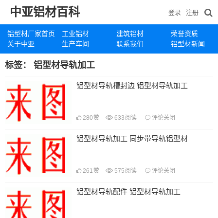
中亚铝材百科
登录
注册
铝型材厂家首页
工业铝材
建筑铝材
荣誉资质
关于中亚
生产车间
联系我们
铝型材新闻
标签：
铝型材导轨加工
铝型材导轨槽封边 铝型材导轨加工
280
赞
633
阅读
评论关闭
铝型材导轨加工 同步带导轨铝型材
261
赞
575
阅读
评论关闭
铝型材导轨配件 铝型材导轨加工