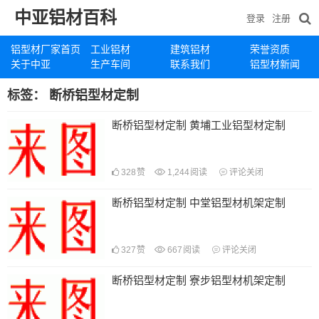
中亚铝材百科
登录
注册
铝型材厂家首页
工业铝材
建筑铝材
荣誉资质
关于中亚
生产车间
联系我们
铝型材新闻
标签：
断桥铝型材定制
断桥铝型材定制 黄埔工业铝型材定制
328
赞
1,244
阅读
评论关闭
断桥铝型材定制 中堂铝型材机架定制
327
赞
667
阅读
评论关闭
断桥铝型材定制 寮步铝型材机架定制