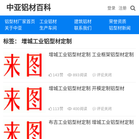
中亚铝材百科
登录
注册
铝型材厂家首页
工业铝材
建筑铝材
荣誉资质
关于中亚
生产车间
联系我们
铝型材新闻
标签：
增城工业铝型材定制
增城工业铝型材定制 工业框架铝型材定制
143
赞
893
阅读
评论关闭
增城工业铝型材定制 开模定制铝型材
113
赞
400
阅读
评论关闭
布吉工业铝型材定制 增城工业铝型材定制