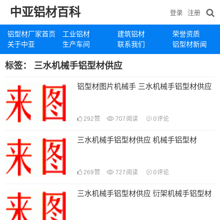
中亚铝材百科
登录
注册
铝型材厂家首页
工业铝材
建筑铝材
荣誉资质
关于中亚
生产车间
联系我们
铝型材新闻
标签：
三水机械手铝型材供应
铝型材图片机械手 三水机械手铝型材供应
292
赞
707
阅读
0
评论
三水机械手铝型材供应 机械手铝型材
269
赞
727
阅读
0
评论
三水机械手铝型材供应 衍架机械手铝型材