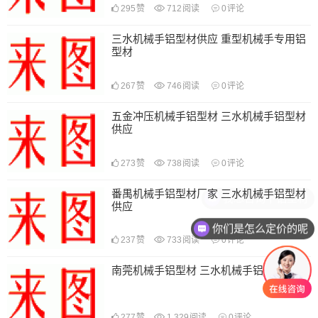
295
赞
712
阅读
0
评论
三水机械手铝型材供应 重型机械手专用铝
型材
267
赞
746
阅读
0
评论
五金冲压机械手铝型材 三水机械手铝型材
供应
273
赞
738
阅读
0
评论
番禺机械手铝型材厂家 三水机械手铝型材
我想咨询下铝型材
供应
你们是怎么定价的呢
237
赞
733
阅读
0
评论
南莞机械手铝型材 三水机械手铝型材供应
277
赞
1,329
阅读
0
评论