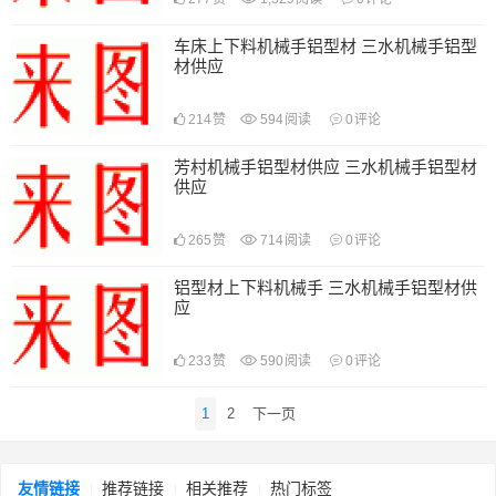
车床上下料机械手铝型材 三水机械手铝型
材供应
214
赞
594
阅读
0
评论
芳村机械手铝型材供应 三水机械手铝型材
供应
265
赞
714
阅读
0
评论
铝型材上下料机械手 三水机械手铝型材供
应
233
赞
590
阅读
0
评论
文
1
2
下一页
章
导
航
友情链接
推荐链接
相关推荐
热门标签